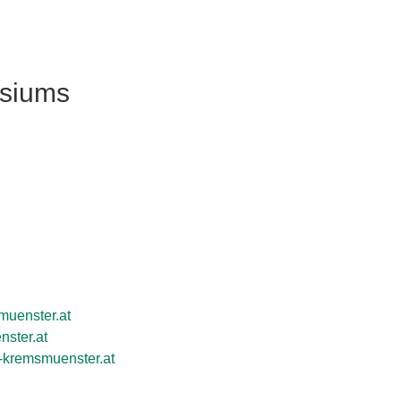
asiums
muenster.at
ster.at
-kremsmuenster.at